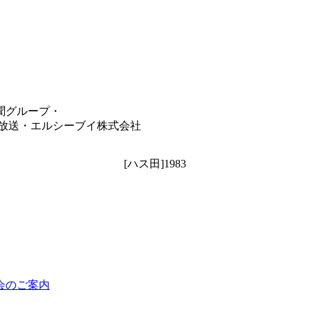
聞グループ・
朝日放送・エルシーブイ株式会社
[ハス田]1983
会のご案内