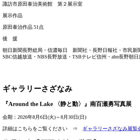
諏訪市原田泰治美術館 第２展示室
展示作品
原田泰治作品 51点
後 援
朝日新聞長野総局・信濃毎日 新聞社・長野日報社・市民新
SBC信越放送・NBS長野放送・TSBテレビ信州・abn長野
ギャラリーさざなみ
『Around the Lake 〈静と動〉』南百瀬勇写真展
会期：2026年8月6日(火)～8月30日(日)
詳細はこちらをご覧ください ⇒
ギャラリーさざなみ展覧