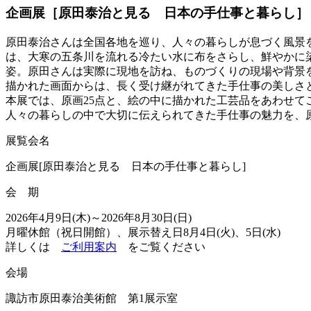
企画展［原田泰治と見る 日本の手仕事と暮らし］
原田泰治さんは全国各地を巡り、人々の暮らしが息づく風景
は、大寒の五条川を流れる冷たい水に布をさらし、鮮やかに
姿。原田さんは実際に現地を訪ね、ものづくりの現場や背景
描かれた画面からは、長く受け継がれてきた手仕事の美しさ
本展では、原画25点と、絵の中に描かれた工芸品をあわせて
人々の暮らしの中で大切に伝えられてきた手仕事の魅力を、
展覧会名
企画展[原田泰治と見る 日本の手仕事と暮らし]
会 期
2026年4月9日(木)～2026年8月30日(日)
月曜休館（祝日開館）、展示替え日8月4日(火)、5日(水)
詳しくは
ご利用案内
をご覧ください
会場
諏訪市原田泰治美術館 第1展示室