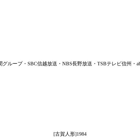
ループ・SBC信越放送・NBS長野放送・TSBテレビ信州・a
[古賀人形]1984