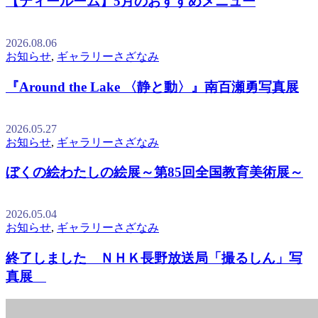
【ティールーム】5月のおすすめメニュー
2026.08.06
お知らせ
,
ギャラリーさざなみ
『Around the Lake 〈静と動〉』南百瀬勇写真展
2026.05.27
お知らせ
,
ギャラリーさざなみ
ぼくの絵わたしの絵展～第85回全国教育美術展～
2026.05.04
お知らせ
,
ギャラリーさざなみ
終了しました ＮＨＫ長野放送局「撮るしん」写
真展